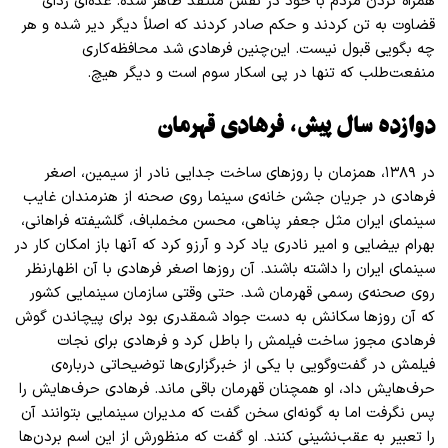
همراه کردن مردم با خود در نقش منتقد ظاهر شده. عده‌ای ردای
قضاوت به تن کردند و حکم صادر کردند که اصلاً دیگر دیر شده و هر
چه بگویی قبول نیست. این‌چنین فرهادی شد محافظه‌کاری
منفعت‌طلب که تنها در پی اسکار سوم است و دیگر هیچ
.
دوازده سال پیش، فرهادی قهرمان
در ۱۳۸۹، همزمان با روز‌های ساخت جدایی نادر از سیمین، اصغر
فرهادی در جریان جشن خانه‌ی سینما روی صحنه از هنرمندان غایب
سینمای ایران مثل جعفر پناهی، محسن مخملباف، گلشیفته فراهانی،
بهرام بیضایی و امیر نادری یاد کرد و آرزو کرد که آنها باز امکان کار در
سینمای ایران را داشته باشند. آن روز‌ها اصغر فرهادی با آن اظهارنظر
روی صحنه‌ی رسمی قهرمان شد. حتی وقتی سازمان سینمایی کشور
که آن روز‌‌ها سکانش به دست جواد شمقدری بود برای پیچاندن گوش
فرهادی مجوز ساخت فیلمش را باطل کرد و فرهادی برای نجات
فیلمش در گفت‌وگویی با یکی از خبرگزاری‌ها توضیحاتی درباره‌ی
حرف‌هایش داد، او همچنان قهرمان باقی ماند. فرهادی حرف‌هایش را
پس نگرفت اما به گونه‌ای سخن گفت که مدیران سینمایی بتوانند آن
را تعبیر به عقب‌نشینی کنند. او گفت که منظورش از این اسم بردن‌ها