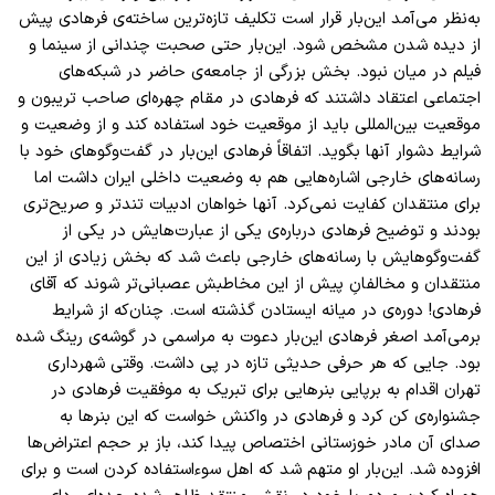
به‌نظر می‌آمد این‌بار قرار است تکلیف تازه‌ترین ساخته‌ی فرهادی پیش
از دیده شدن مشخص شود. این‌بار حتی صحبت چندانی از سینما و
فیلم در میان نبود. بخش بزرگی از جامعه‌ی حاضر در شبکه‌های
اجتماعی اعتقاد داشتند که فرهادی در مقام چهره‌ای صاحب تریبون و
موقعیت بین‌المللی باید از موقعیت خود استفاده کند و از وضعیت و
شرایط دشوار آنها بگوید. اتفاقاً فرهادی این‌بار در گفت‌وگو‌های خود با
رسانه‌های خارجی اشاره‌هایی هم به وضعیت داخلی ایران داشت اما
برای منتقدان کفایت نمی‌کرد. آنها خواهان ادبیات تند‌تر و صریح‌تری
بودند و توضیح فرهادی درباره‌ی یکی از عبارت‌هایش در یکی از
گفت‌وگو‌هایش با رسانه‌های خارجی باعث شد که بخش زیادی از این
منتقدان و مخالفانِ پیش از این مخاطبش عصبانی‌تر شوند که آقای
فرهادی! دوره‌ی در میانه ایستادن گذشته است. چنان‌که از شرایط
برمی‌آمد اصغر فرهادی این‌بار دعوت به مراسمی در گوشه‌ی رینگ شده
بود. جایی که هر حرفی حدیثی تازه در پی داشت. وقتی شهرداری
تهران اقدام به برپایی بنر‌هایی برای تبریک به موفقیت فرهادی در
جشنواره‌ی کن کرد و فرهادی در واکنش خواست که این بنر‌ها به
صدای آن مادر خوزستانی اختصاص پیدا کند، باز بر حجم اعتراض‌ها
افزوده شد. این‌بار او متهم شد که اهل سوءاستفاده کردن است و برای