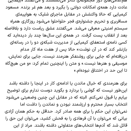
هم‌کلامی‌های دور مجموعه‌ی تئاتر می‌نشستند و می‌گفتند «بیضایی
عادت دارد همه‌ی امکانات دولتی را بگیرد و بعد هم غر بزند». مسعود
کیمیایی که حالا واکنشش در مقابل ماجرای شلیک به هواپیمای
مسافر‌بری و تحریم جشنواره‌ی فجر حلواحلوا می‌‌شود روزگاری همراه
سیستم امنیتی معرفی می‌شد. می‌‌گفتند عشق ریاست دارد و بلافاصله
بعد از انقلاب پست گرفت. در همه‌ی این سال‌ها چند بار دیده‌اید که
کسی نامه‌ی استعفای کیمیایی از مدیریت شبکه‌ی دو را در رسانه‌ای
بازنشر کند که در آن نوشت:« حالا پس از هفت ماه کار مدام
دریافته‌ام که جایی برای روشنفکر هنرمند نیست، جایی برای نمایش،
موسیقی و هنرها نیست.» و متن را اینچنین تمام کرد: «و من هیچ‌گاه
تا این حد در اختناق نبوده‌ام
.»
برای هنرمندی که خیال ماندن یا ادامه‌ی کار در اینجا را داشته باشد
این‌طور نیست که گوشی را بردارد و بگوید دوست ندارم برای توضیح
بیایم یا قبول نمی‌کنم. البته که در مقابل این چنین وضعیتی می‌شود
انتخاب بسیار محترم و ارزشمند نبودن و نماندن را داشت اما
نمی‌توان این حکم را برای همه صادر کرد. حد‌اقل به حکم همان آزادی
بیانی که می‌توان با آن فرهادی را به فحش کشید، می‌توان این حق را
قائل شد که آدم‌ها انتخاب‌های متفاوتی داشته باشند. مراد از این