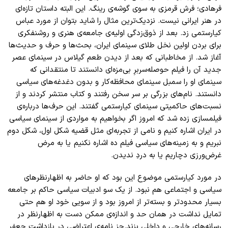
فرهادی؛ فرش قرمزی به سوی گوشه‌ی رینگ. این البته داستان تازه‌ای
در هنر ایرانی نیست. نزدیک‌ترین مثال را شاید بتوان از مورد عباس
کیارستمی زد. بعد از ذوق‌زدگی اولیه‌ی جامعه‌ی هنری و روشنفکری
برای بردن اولین نخل طلای سینمای ایران، بحث‌ها و حرف و حدیث‌ها
آغاز شد. از مخاطبانی که بعد از دیدن طعم گیلاس در سینمای عصر
جدید آن را فیلم حوصله‌سربرِ بی‌مزه‌ای دانستند تا منتقدانی که
سینمای او را سمبل سینمای محافظه‌کار و بدون دغدغه‌های سیاسی
دانستند. نام‌های بزرگی بر سر سخن رفتند و کتاب منتشر کردند و از
نسبت‌های حاکمیتی سینمای کیارستمی گفتند. این حرف‌ها درباره‌ی
فیلمسازی زده شد که امروز اگر بخواهیم به مواردی از سینمای سیاسی
در ایران اشاره کنیم و نامی از تجربه‌‌ای مثل قضیه‌ شکل اول، شکل دوم
نبریم و به زمینه‌های سیاسی فیلم ده اشاره نکنیم
یا به مرض
غرض‌ورزی دچاریم یا به دردِ ندیدن
.
در مورد کیارستمی موضوع این بود که او حاضر به اظهارنظر‌های
سیاسی و اجتماعی هم نبود. از یک سو ادبیات سیاسی حاکم بر جامعه
بسیار محدود‌تر و بسته‌تر از امروز بود و از سویی خود او هم حتی
تمایل نداشت در همان حد و اندازه‌ی ممکن دست به اظهارنظر در
رسانه‌های خارجی و داخلی بزند.جز نامه‌ی اعتراضی در بازداشت جعفر