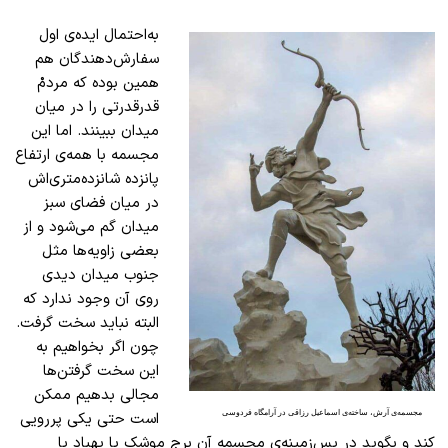
به‌احتمال ایده‌ی اول
سفارش‌دهند‌‌گان هم
همین بوده که مردمْ
قدرقدرتی را در میان
میدان ببینند. اما این
مجسمه با همه‌ی ارتفاع
پانزده شانزده‌متری‌اش
در میان فضای سبز
میدان گم می‌شود و از
بعضی زاویه‌ها مثل
جنوب میدان دیدی
روی آن وجود ندارد که
البته نباید سخت گرفت.
چون اگر بخواهیم به
این سخت ‌گرفتن‌ها
مجالی بدهیم ممکن
مجسمه‌ی آرش، ساخته‌ی اسماعیل رزاقی در آرامگاه فردوسی
است حتی یکی پررویی
کند و بگوید در پس‌زمینه‌ی مجسمه آن برج موشک یا پهباد یا