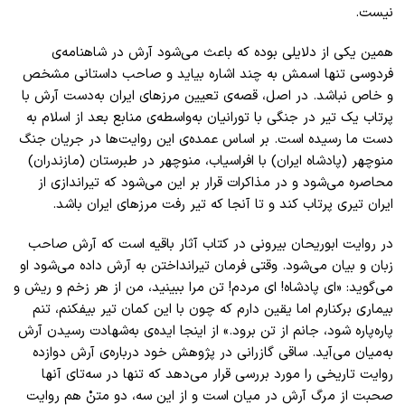
نیست.
همین یکی از دلایلی بوده که باعث می‌شود آرش در شاهنامه‌ی
فردوسی تنها اسمش به چند اشاره بیاید و صاحب داستانی مشخص
و خاص نباشد. در اصل، قصه‌ی تعیین مرز‌های ایران به‌دست آرش با
پرتاب یک تیر در جنگی با تورانیان به‌واسطه‌ی منابع بعد از اسلام به
دست ما رسیده است. بر اساس عمده‌ی این روایت‌ها در جریان جنگ
منوچهر (پادشاه ایران) با افراسیاب، منوچهر در طبرستان (مازندران)
محاصره می‌‌شود و در مذاکرات قرار بر این می‌شود که تیر‌اندازی از
ایران تیری‌ پرتاب کند و تا آنجا که تیر رفت مرز‌های ایران باشد.
در روایت ابوریحان بیرونی در کتاب آثار باقیه است که آرش صاحب
زبان و بیان می‌شود. وقتی فرمان تیر‌انداختن به آرش داده می‌شود او
می‌گوید: «ای پادشاه! ای مردم! تن مرا ببینید، من از هر زخم و ریش و
بیماری برکنارم اما یقین دارم که چون با این کمان تیر بیفکنم، تنم
پاره‌پاره شود، جانم از تن برود.» از اینجا ایده‌ی به‌شهادت رسیدن آرش
به‌میان می‌آید. ساقی گازرانی در پژوهش خود درباره‌ی آرش دوازده
روایت تاریخی را مورد بررسی قرار می‌دهد که تنها در سه‌تای آنها
صحبت از مرگ آرش در میان است و از این سه، دو متنْ هم روایت