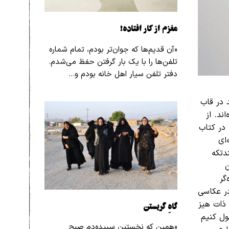
مغزم از کار افتاده!
«آن قدیم‌ها که جوان‌تر بودم، تمام شماره
تلفن‌ها را با یک بار گرفتن حفظ می‌شدم.
دفتر تلفن سیار اهل خانه بودم و…
د در قاب
ند. از
 در کتاب
ای
دتکه
ن
گر
ر عکاسی
گاهِ گریستن
ذات هیز
ول کنیم
«همین که نخستین سپیده‌دم صبح