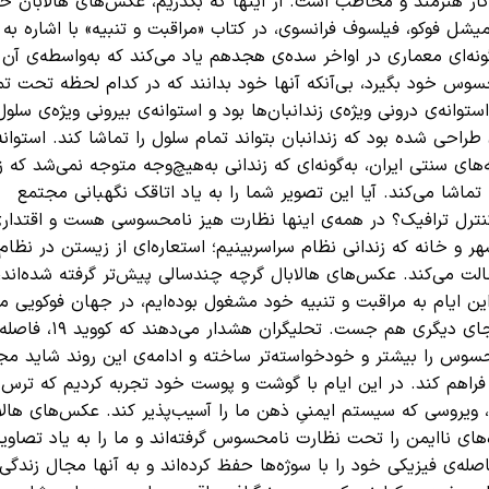
ر هنرمند و مخاطب است. از اینها که بگذریم، عکس‌های هالابان ح
شل فوکو، فیلسوف فرانسوی، در کتاب «مراقبت و تنبیه» با اشاره به
نه‌ای معماری در اواخر سده‌ی هجدهم یاد می‌کند که به‌واسطه‌ی آن ز
حسوس خود بگیرد، بی‌آنکه آنها خود بدانند که در کدام لحظه تحت تم
وانه‌ی درونی ویژه‌ی زندانبان‌ها بود و استوانه‌ی بیرونی ویژه‌ی سلول‌
ی طراحی شده بود که زندانبان بتواند تمام سلول را تماشا کند. استوانه
ای سنتی ایران، به‌گونه‌ای که زندانی به‌هیچ‌وجه متوجه نمی‌شد که زن
ا تماشا می‌کند. آیا این تصویر شما را به یاد اتاقک نگهبانی مجتمع
رکز کنترل ترافیک؟ در همه‌ی اینها نظارت هیز نامحسوسی هست و اقتداری
ر و خانه که زندانی نظام سراسربینیم؛ استعاره‌ای از زیستن در نظام 
الت می‌کند. عکس‌های هالابال گرچه چندسالی پیش‌تر گرفته شده‌اند، 
 این ایام به مراقبت و تنبیه خود مشغول بوده‌ایم، در جهان فوکویی 
خود را محبوس دیده‌ایم. اما اقبال عکس‌ها را باید در جای دیگری هم جست. تحلیگران هشدار می‌د
محسوس را بیشتر و خودخواسته‌تر ساخته و ادامه‌ی این روند شاید مج
م فراهم کند. در این ایام با گوشت و پوست خود تجربه کردیم که ترس 
 ویروسی که سیستم ایمنیِ ذهن ما را آسیب‌پذیر کند. عکس‌های هالا
های ناایمن را تحت نظارت نامحسوس گرفته‌اند و ما را به یاد تصاویر
له‌ی فیزیکی خود را با سوژه‌ها حفظ کرده‌اند و به آنها مجال زندگی 