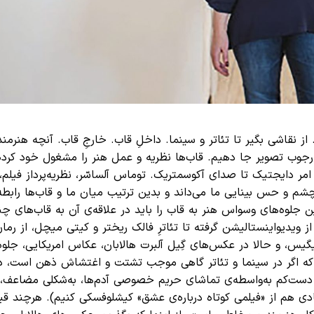
از نقاشی بگیر تا تئاتر و سینما. داخلِ قاب. خارجِ قاب. آنچه هنرمن
رجوب تصویر جا دهیم. قاب‌ها نظریه و عمل هنر را مشغول خود کرده‌ا
ِ امر دایجتیک تا صدای آکوسمتریک. توماس آلساسّر، نظریه‌پرداز فیلم،
شم و حس بینایی ما می‌داند و بدین ترتیب میان ما و قاب‌ها رابطه‌
ن جلوه‌های وسواس هنر به قاب را باید در علاقه‌ی آن به قاب‌های چن
ز ویدیواینستالیشن گرفته تا تئاترِ فالک ریختر و کیتی میچل، از رما
س، و حالا در عکس‌های گِیل آلبرت هالابان، عکاس امریکایی، جلوه‌‌
که اگر در سینما و تئاتر گاهی موجب تشتت و اغتشاش ذهن است، د
دست‌کم به‌واسطه‌ی تماشای حریم خصوصی آدم‌ها، به‌شکلی مضاعف، 
ادی هم از «فیلمی کوتاه درباره‌ی عشق» کیشلوفسکی کنیم). هرچند قب