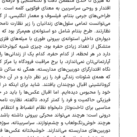
که هیزی تا حدی متضمن دقت و نکته‌سنجی و لازمه‌ی کا
اقتدار و روحی سراسربین به معنای فوکویی کلمه است. می
طراحی‌های جرمی بنتام، فیلسوف و معمار انگلیسی، از گو
می‌توانست تمامی سلول‌های زندانیان را زیر نظارت نام
نظارتند. طرح بنتام شامل دو استوانه‌ی هم‌مرکز بود که است
دیواره‌ی داخلیِ استوانه‌ی بیرونی طوری با میله‌های فلز
متشکل از تعداد زیادی حفره بود، چیزی شبیه کبوترخانه‌ه
دارد در هر لحظه، از کدام حفره، کدام یک از زندانی‌ها ر
آپارتمانی‌تان نمی‌اندازد، یا برج مراقبت فرودگاه یا م
نگاه اقتدارگرای دوربین‌های مداربسته، همگی نه ساکن شه
که همه‌ی شئونات زندگی فرد را زیر نظر دارد و در آن دخ
کرونانشینی اقبال دوچندان یافتند. شاید برای اینکه در
فیزیکی حاکمیت و فرد را کمتر کرده، ناگفته، نظارت نا
مناسبی برای تاخت‌وتاز دلبخواهِ نظام انضباط و انتظا
درونی است؛ هرچند می‌تواند محرکی بیرونی داشته باشد،
هرچند خوش‌رنگ‌ولعاب و چشم‌نوازند، سراسربینانه، سوژه‌
دوربین‌های مداربسته می‌اندازند. خوشبختانه عکس‌ها فاص