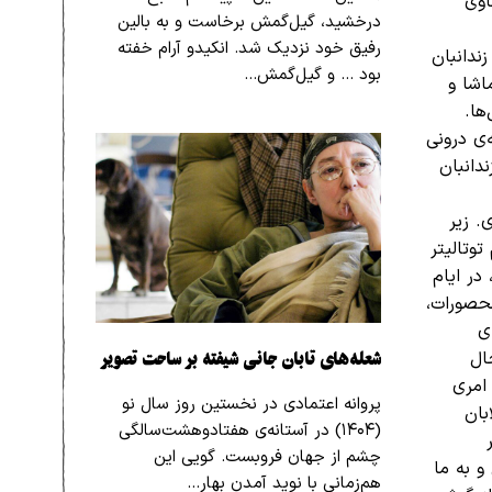
اوی
درخشید، گیل‌گمش برخاست و به بالین
رفیق خود نزدیک شد. انکیدو آرام خفته
ندانبان
بود … و گیل‌گمش…
اشا و
ها.
‌ی درونی
دانبان
. زیر
توتالیتر
در ایام
محصورات،
هند که کووید ۱۹، فاصله‌ی
شعله‌های تابان جانی شیفته بر ساحت تصویر
ال
امری
پروانه اعتمادی در نخستین روز سال نو
بان
(۱۴۰۴) در آستانه‌ی هفتادوهشت‌سالگی
چشم از جهان فروبست. گویی این
و به ما
هم‌زمانی با نوید آمدن بهار…