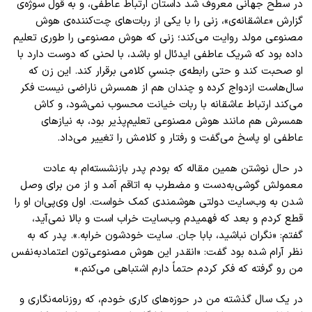
در سطح جهانی معروف شد داستان ارتباط عاطفی، و به قول سوژه‌ی
گزارش «عاشقانه‌ی»، زنی را با یکی از ربات‌های چت‌کننده‌ی هوش
مصنوعی مولد روایت می‌کند؛ زنی که هوش مصنوعی را طوری تعلیم
داده بود که شریک عاطفی ایدئال او باشد، با لحنی که دوست دارد با
او صحبت کند و حتی رابطه‌ی جنسیِ کلامی برقرار کند. این زن که
سال‌هاست ازدواج کرده و چندان هم از همسرش ناراضی نیست فکر
می‌کند ارتباط عاشقانه با ربات خیانت محسوب نمی‌شود، و کاش
همسرش هم مانند هوش مصنوعی تعلیم‌پذیر بود، به نیازهای
عاطفی او پاسخ می‌گفت و رفتار و کلامش را تغییر می‌داد.
در حال نوشتن همین مقاله که بودم پدر بازنشسته‌ام به عادت
معمولش گوشی‌به‌دست و مضطرب به اتاقم آمد و از من برای وصل
شدن به وب‌سایت دولتی هوشمندی کمک خواست. اول وی‌پی‌ان او را
قطع کردم و بعد که فهمیدم وب‌سایت خراب است و بالا نمی‌آید،
گفتم: «نگران نباشید، بابا جان. سایت خودشون خرابه.». پدر که به
نظر آرام شده بود گفت: «انقدر این هوش مصنوعی‌تون اعتمادبه‌نفس
من رو گرفته که فکر کردم حتماً دارم اشتباهی می‌کنم.»
در یک سال گذشته من در حوزه‌های کاری خودم، که روزنامه‌نگاری و