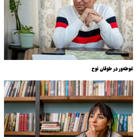
غوطه‌ور در طوفان نوح