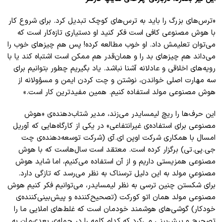
«ترس‌های بزرگ را باید به ترس‌های کوچک تبدیل کرد. برای شروع کار
با هوش مصنوعی کافی است فکر کنید او دستیاری تازه‌کار است که
می‌توان تعلیمش داد. او خوب مطالعه کرده! پس هم چیزهای خوب را
می‌داند هم چیزهای بد را و همان‌قدر هم ممکن است اشتباه کند یا با
رویه‌های اخلاقی و عادلانه آشنا نباشد. یاد بگیریم چطور بتوانیم برای
سه مهارت اصلی خواندن، نوشتن و چت کردن ایمن و مسؤولانه از
هوش مصنوعی مولد استفاده کنیم. همین مفیدترین کار است.»
این حرف‌ها را ریچ لیمسایدر می‌زند، مدیر شتاب‌دهنده‌ی «هوش
مصنوعی برای استفاده‌ی غیرانتفاعی» در یکی از کارگاه‌هایی که آوریل
امسال با همکاری شرکت اوپن ای.آی (شرکت توسعه‌دهنده‌ی چت
جی.پی.تی) برگزار کرده است. معتقد است سال‌هاست که با هوش
مصنوعی همزیستی داریم و از آن استفاده می‌کنیم، اما شاید هوش
مصنوعیِ مولد به این دلیل ترسناک به نظر می‌رسد که تازگی دارد.
برای شکستن چنین ترسی به نظر لیمسایدر، می‌توانیم فکر کنیم هوش
مصنوعی مولد همان اتو کورکت (تصحیح‌کننده و پیش‌بینی‌کننده‌ی
خودکار) گوشی‌های هوشمند خودمان است که غلط‌های املایی ما را
تصحیح و پیش‌بینی می‌کرد که کدام کلمه را در جمله‌ی بعدی‌مان به