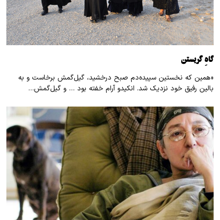
گاهِ گریستن
«همین که نخستین سپیده‌دم صبح درخشید، گیل‌گمش برخاست و به
بالین رفیق خود نزدیک شد. انکیدو آرام خفته بود … و گیل‌گمش…