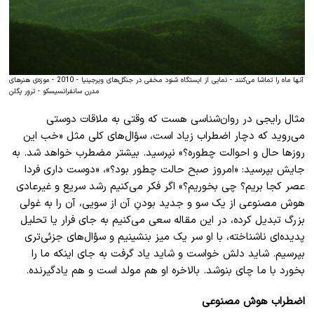
آنها ماه را تماشا می‌کنند - نمایی از ایستگاه شنود مخفی در جنگل‌های ویرجینیا - 2010 - موزه‌ی هنرهای
مدرن سانفرانسیسکو - تروِر پگلن
مثال رایجی در روان‌شناسی هست که وقتی به ملاقات دوستی
می‌روید که دچار اضطراب زیاد است، سؤال‌های کلی مثل «خب این
روزها حال و احوالت چطوره؟» نپرسید. بیشتر مضطرب خواهد شد. به
جایش بپرسید: «امروز صبح حالت چطور بود؟»، «دوست داری فردا
عصر کجا بریم؟ چی بخوریم؟» اگر فکر می‌کنیم رشد سریع و غیرعادی
هوش مصنوعی از یک سو و جدید بودنِ آن از سویی، آن را به غولی
بزرگ تبدیل کرده، در این مقاله سعی می‌کنیم به جای فرار یا تحلیل
پدیده‌ای ناشناخته، با او سر یک میز بنشینیم و سؤال‌های جزئی‌تری
بپرسیم. شاید دلش خواست و شاید یاد گرفت به جای اینکه ما را
بخورد با ما چای بنوشد. بالاخره او هم مولد است و هم یادگیرنده.
اضطراب هوش مصنوعی