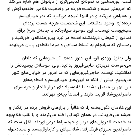
است. پورمسلمی به نمونه‌ی قدیمی‌تری از بابانوئل هم اشاره می‌کند
که اهریمنی سیاه و شکست‌خورده در وضعیت غلامی حلقه‌به‌گوش او
را همراهی می‌کند و در انتها نتیجه می‌گیرد که «در میتراییسم
برده‌داری وجود نداشته… این شخصیت هرچه هست برده‌ای
سیاه‌پوست نیست… این موجود سیاه‌رنگ، با جامه‌ی سرخ براق،
نمادی از شیطان دربندشده است؛ در نبرد پیروزمندانه‌ی خورشید و
زمستان که سرانجام به تسلط سیاهی و سرما نقطه‌ی پایان می‌نهد».
ولی به‌قول وودی آلن، این هنوز همه‌ی آن چیزهایی که دلتان
می‌خواست درباره‌ی حاجی‌فیروز بدانید، ولی حوصله‌ی پرسیدنش را
نداشتید، نیست. حاجی‌فیروزهایی که ما امروز در خیابان‌های شهر
می‌بینیم، بیش از آنکه به آیین‌های میتراییسم و اسطوره‌های
بین‌النهرین متصل باشند با غلام‌سیاه‌های دربار قاجار و حرمسرای
ناصرالدین‌شاه قرابت دارند و اصالتاً بچه‌ی تهرانند.
این غلامان نگون‌بخت را، که غالباً از بازارهای فروش برده در زنگبار و
حبشه می‌خریدند، در همان کودکی اخته می‌کردند و با لقب غلام‌بچه
به خدمت اندرونی‌های دربار و حرمسراها درمی‌آوردند. نقل است که
ناصرالدین میرزای فرنگ‌رفته، شاه عیاش و کارناوال‌پسند و تجددخواه