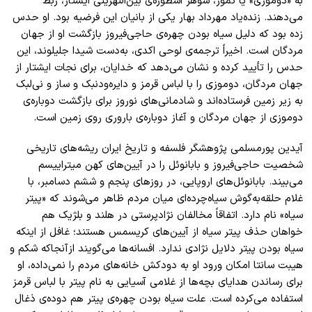
به «دوموزی» یا تموز، شوهر اسطوره‌ی بین‌النهرینی ایشتار، ربط
می‌دهند. زنده‌یاد مهرداد بهار یکی از بانیان این فرضیه بود. او حدس
زده بود که دلیل سیاه بودن چهره‌ی حاجی‌فیروز بازگشت او از جهان
مردگان است. اخیراً ترجمه‌ی لوحی اکدی، به‌دست شیدا جلیلوند، این
حدس را تأیید کرده و نشان می‌دهد که خدایان، برای نجات ایشتار از
جهان مردگان، دوموزی را با لباس قرمز و دایره‌ودنبک و ساز و نی‌لبک
به زیر زمین فرستاده‌اند و شادمانی‌های نوروز برای بازگشت دوباره‌ی
دوموزی از جهان مردگان و آغاز دوباره‌ی باروری روی زمین است.
آیدین پورمسلمی پژوهشگر فلسفه و تاریخ ایران ریشه‌های تاریخی
شخصیت حاجی‌فیروز و بابانوئل را در آیین‌های کهن میتراییسم
می‌بیند. بابانوئل‌های اروپایی، در روزهای پنجم و ششم دسامبر، با
غلام حلقه‌به‌گوش سیاه‌چرده‌ای میان مردم ظاهر می‌شوند که «پیتر
سیاه» نام دارد. اتفاقاً مخالفان نژادپرستی در هلند و بلژیک هم
خواهان حذف پیتر سیاه از آیین‌های کریسمس هستند؛ غافل از اینکه
سیاه بودن پیتر دلایل نژادی ندارد. افسانه‌ها می‌گویند ازآنجاکه شکم و
هیبت سانتا امکان ورود او به دودکش خانه‌های مردم را نمی‌داده، او
برای رساندن هدایای بچه‌ها از غلامی آسیایی به نام پیتر با لباس قرمز
استفاده می‌کرده است. علت سیاه بودن چهره‌ی پیتر هم دوده‌ی ذغال