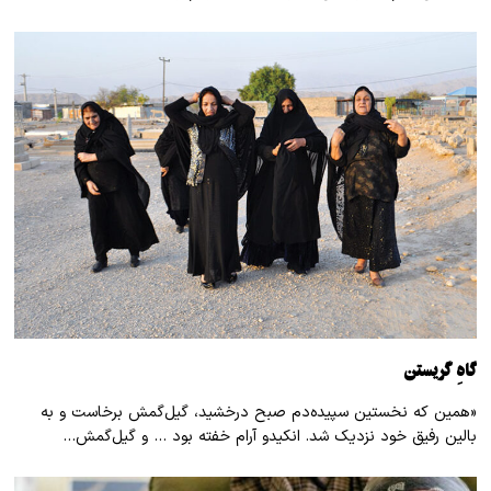
گاهِ گریستن
«همین که نخستین سپیده‌دم صبح درخشید، گیل‌گمش برخاست و به
بالین رفیق خود نزدیک شد. انکیدو آرام خفته بود … و گیل‌گمش…