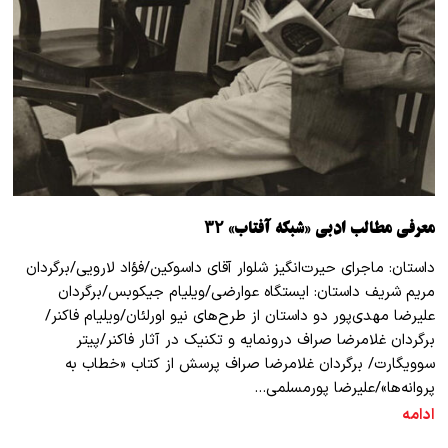
معرفی مطالب ادبی «شبکه آفتاب» ۳۲
داستان: ماجرای حیرت‌انگیز شلوار آقای داسوکین/فؤاد لارویی/برگردان
مریم شریف داستان: ایستگاه عوارضی/ویلیام جیکوبس/برگردان
علیرضا مهدی‌پور دو داستان از طرح‌های نیو اورلئان/ویلیام فاکنر/
برگردان غلامرضا صراف درونمایه و تکنیک در آثار فاکنر/پیتر
سوویگارت/ برگردان غلامرضا صراف پرسش از کتاب «خطاب به
پروانه‌ها»/علیرضا پورمسلمی…
ادامه